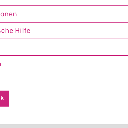
ionen
che Hilfe
n
ck