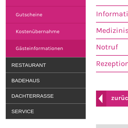
Informat
Gutscheine
Medizinis
Kostenübernahme
Notruf
Gästeinformationen
Rezeptio
RESTAURANT
BADEHAUS
DACHTERRASSE
zurü
SERVICE