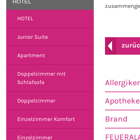
HOTEL
zusammenget
HOTEL
Junior Suite
zurü
Apartment
Doppelzimmer mit
Allergiker
Schlafsofa
Apothek
Doppelzimmer
Brand
Einzelzimmer Komfort
FEUERAL
Einzelzimmer