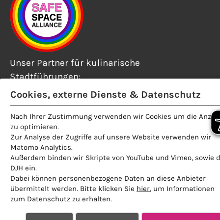
Unser Partner für kulinarische
Stadtführungen:
Cookies, externe Dienste & Datenschutz
Nach Ihrer Zustimmung verwenden wir Cookies um die Anzei
zu optimieren.
Kontakt
Zur Analyse der Zugriffe auf unsere Website verwenden wir
Matomo Analytics.
Hotel Deutsche Eiche
Außerdem binden wir Skripte von YouTube und Vimeo, sowie 
Reichenbachstrasse 13
DJH ein.
Dabei können personenbezogene Daten an diese Anbieter
D - 80469 München
übermittelt werden. Bitte klicken Sie
hier
, um Informationen
zum Datenschutz zu erhalten.
Rezeption
+49 (89) 23 11 66 - 0
Restaurant
+49 (89) 23 11 66 - 61