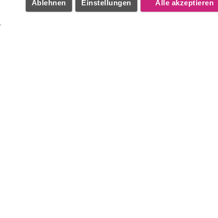
Ablehnen
Einstellungen
Alle akzeptieren
Telefax +49 (89) 23 11 66 - 98
E-Mail:
info@deutsche-eiche.de
SERVICE
HAUSREGELN
IMPRESSUM
AGB
DATENSCHUTZ
HINWEISGEBERSYSTEM
BARRIEREFREIHEIT
COOKIE EINSTELLUNGEN