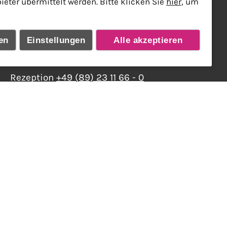
Kontakt
ter übermittelt werden. Bitte klicken Sie
hier
, um
Hotel Deutsche Eiche
Reichenbachstrasse 13
en
Einstellungen
Alle akzeptieren
D - 80469 München
Rezeption
+49 (89) 23 11 66 - 0
Restaurant
+49 (89) 23 11 66 - 61
Telefax +49 (89) 23 11 66 - 98
E-Mail:
info@deutsche-eiche.de