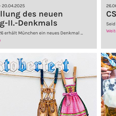
- 20.04.2025
26.0
llung des neuen
C
g-II.-Denkmals
Seid
Weit
26 erhält München ein neues Denkmal ...
[Enthüllung
n
des
neuen
Ludwig-
II.-
Denkmals]