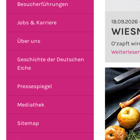
Besucherführungen
18.09.2026 
Jobs & Karriere
WIES
Über uns
O’zapft wird
Weiterlese
Geschichte der Deutschen
Eiche
Pressespiegel
Mediathek
Sitemap