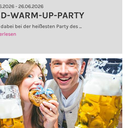
6.2026 - 26.06.2026
SD-WARM-UP-PARTY
 dabei bei der heißesten Party des ...
[CSD-
erlesen
WARM-
UP-
PARTY]