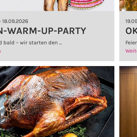
- 18.09.2026
19.0
N-WARM-UP-PARTY
OK
 bald – wir starten den ...
Feier
[WIESN-
n
Weit
WARM-
UP-
PARTY]