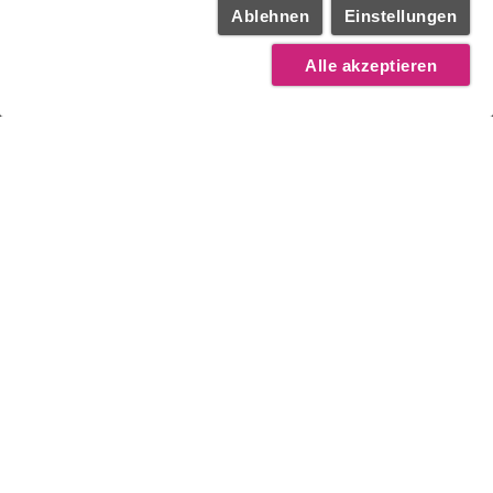
Ablehnen
Einstellungen
Kontakt
Alle akzeptieren
Hotel Deutsche Eiche
Reichenbachstrasse 13
D - 80469 München
Rezeption
+49 (89) 23 11 66 - 0
Restaurant
+49 (89) 23 11 66 - 61
Telefax +49 (89) 23 11 66 - 98
E-Mail:
info@deutsche-eiche.de