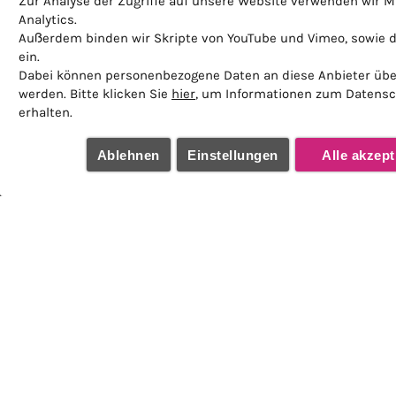
Zur Analyse der Zugriffe auf unsere Website verwenden wir 
Badehaus
Analytics.
Außerdem binden wir Skripte von YouTube und Vimeo, sowie 
Partner
ein.
Dabei können personenbezogene Daten an diese Anbieter übe
werden. Bitte klicken Sie
hier
, um Informationen zum Datensc
erhalten.
Ablehnen
Einstellungen
Alle akzept
Unser Partner für kulinarische