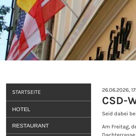
26.06.2026, 17
STARTSEITE
CSD-W
HOTEL
Seid dabei be
RESTAURANT
Am Freitag, d
Dachterrasse 