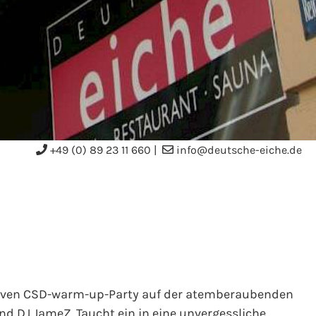
+49 (0) 89 23 11 660
|
info@deutsche-eiche.de
klusiven CSD-warm-up-Party auf der atemberaubenden
nd DJ JameZ. Taucht ein in eine unvergessliche