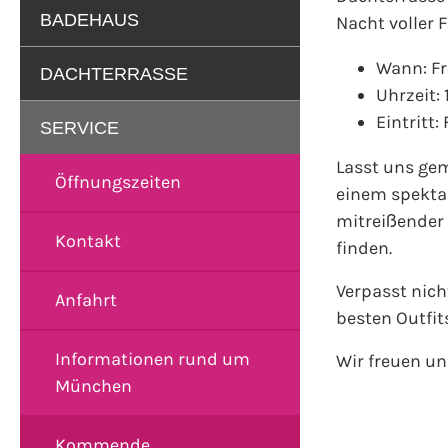
BADEHAUS
Nacht voller 
Wann: Fr
DACHTERRASSE
Uhrzeit: 
Eintritt: 
SERVICE
Lasst uns ge
Öffnungszeiten
einem spektak
mitreißender 
Kontakt
finden.
Verpasst nich
Anfahrt
besten Outfit
Informationen rund um
Wir freuen un
München
Kommende