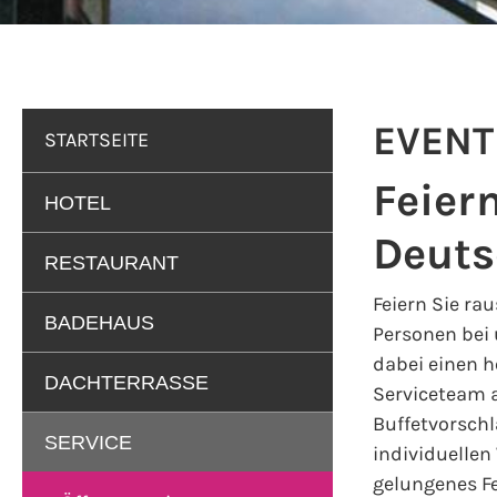
EVENT
STARTSEITE
Feier
HOTEL
Deuts
RESTAURANT
Feiern Sie ra
BADEHAUS
Personen bei 
dabei einen h
DACHTERRASSE
Serviceteam a
Buffetvorsch
SERVICE
individuellen
gelungenes F